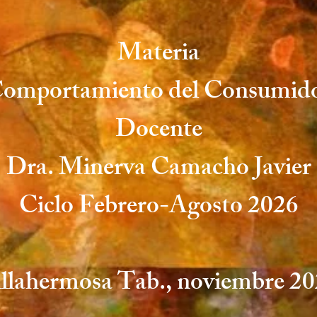
Materia
omportamiento del Consumid
Docente
Dra. Minerva Camacho Javier
Ciclo Febrero-Agosto 2026
llahermosa Tab., noviembre 2